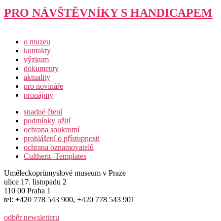
PRO NÁVŠTĚVNÍKY S HANDICAPEM
o muzeu
kontakty
výzkum
dokumenty
aktuality
pro novináře
pronájmy
snadné čtení
podmínky užití
ochrana soukromí
prohlášení o přístupnosti
ochrana oznamovatelů
Cultherit–Templates
Uměleckoprůmyslové museum v Praze
ulice 17. listopadu 2
110 00 Praha 1
tel: +420 778 543 900, +420 778 543 901
odběr newsletteru