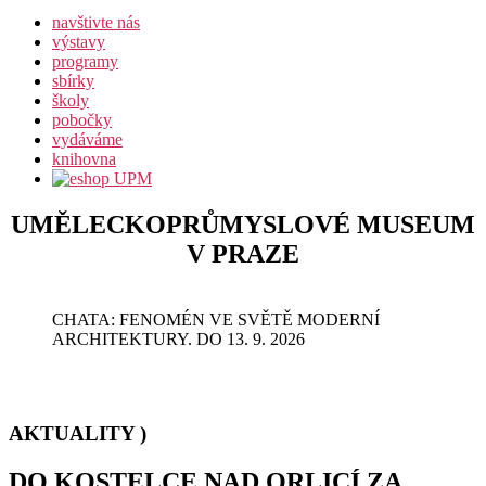
navštivte nás
výstavy
programy
sbírky
školy
pobočky
vydáváme
knihovna
UMĚLECKOPRŮMYSLOVÉ MUSEUM
V PRAZE
CHATA: FENOMÉN VE SVĚTĚ MODERNÍ
ARCHITEKTURY. DO 13. 9. 2026
AKTUALITY )
DO KOSTELCE NAD ORLICÍ ZA