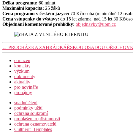
Délka programu:
60 minut
Maximální kapacita:
25 žáků
Cena programu v českém jazyce:
70 Kč/osoba (minimálně 12 osob
Cena vstupenky do výstavy:
do 15 let zdarma, nad 15 let 30 Kč/o
Objednání komentované prohlídky:
objednavky@upm.cz
←
PROCHÁZKA ZAHRÁDKÁŘSKOU OSADOU OŘECHOV
o muzeu
kontakty
výzkum
dokumenty
aktuality
pro novináře
pronájmy
snadné čtení
podmínky užití
ochrana soukromí
prohlášení o přístupnosti
ochrana oznamovatelů
Cultherit–Templates