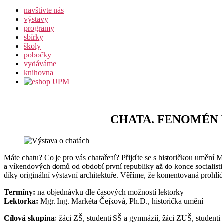
navštivte nás
výstavy
programy
sbírky
školy
pobočky
vydáváme
knihovna
CHATA. FENOMÉN
Máte chatu? Co je pro vás chataření? Přijďte se s historičkou umění 
a víkendových domů od období první republiky až do konce socialist
díky originální výstavní architektuře. Věříme, že komentovaná prohlí
Termíny:
na objednávku dle časových možností lektorky
Lektorka:
Mgr. Ing. Markéta Čejková, Ph.D., historička umění
Cílová skupina:
žáci ZŠ, studenti SŠ a gymnázií, žáci ZUŠ, student