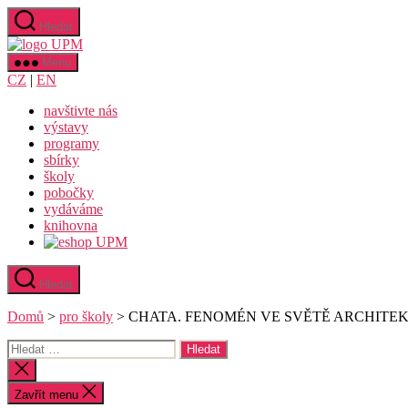
Přejít
Hledat
k
Uměleckoprůmyslové
obsahu
museum
Menu
v
CZ
|
EN
Praze
navštivte nás
výstavy
programy
sbírky
školy
pobočky
vydáváme
knihovna
Hledat
Domů
>
pro školy
>
CHATA. FENOMÉN VE SVĚTĚ ARCHIT
Výsledky
vyhledávání:
Zavřít
vyhledávání
Zavřít menu