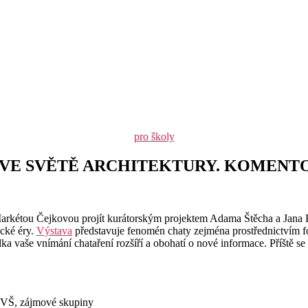
Rubriky
pro školy
 VE SVĚTĚ ARCHITEKTURY. KOMENT
Markétou Čejkovou projít kurátorským projektem Adama Štěcha a Jana Bur
ické éry.
Výstava
představuje fenomén chaty zejména prostřednictvím fo
dka vaše vnímání chataření rozšíří a obohatí o nové informace. Příště 
i VŠ, zájmové skupiny