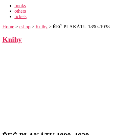
books
others
tickets
Home
>
eshop
>
Knihy
> ŘEČ PLAKÁTU 1890–1938
Knihy