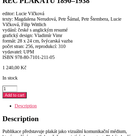
ŘEČ PLAKÁTU 1890–1938
editor: Lucie Vlčková
texty: Magdalena Nerudová, Petr Šámal, Petr Štembera, Lucie
Vlčková, Filip Wittlich
vydání: české s anglickým resumé
grafický design: Vladimír Vimr
formát: 28 x 24 cm, švýcarská vazba
počet stran: 256, reprodukcí: 310
vydavatel: UPM
ISBN 978-80-7101-211-05
1 240,00
Kč
In stock
ŘEČ
PLAKÁTU
Add to cart
1890–
1938
Description
quantity
Description
Publikace představuje plakát jako vizuální komunikační médium,