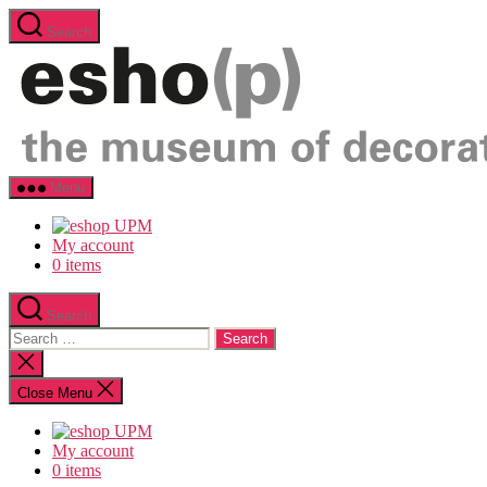
Skip
Search
to
the
content
upm
Menu
eshop
logo
My account
0 items
Search
Search
for:
Close
search
Close Menu
My account
0 items