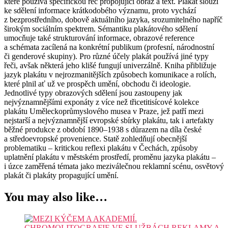
které používá specifickou řeč propojující obraz a text. Plakát slouží
ke sdělení informace krátkodobého významu, proto vychází
z bezprostředního, dobově aktuálního jazyka, srozumitelného napříč
širokým sociálním spektrem. Sémantiku plakátového sdělení
umocňuje také strukturování informace, obrazové reference
a schémata zacílená na konkrétní publikum (profesní, národnostní
či genderové skupiny). Pro různé účely plakát používá jiné typy
řeči, avšak některá jeho klišé fungují univerzálně. Kniha přibližuje
jazyk plakátu v nejrozmanitějších způsobech komunikace a rolích,
které plnil ať už ve prospěch umění, obchodu či ideologie.
Jednotlivé typy obrazových sdělení jsou zastoupeny jak
nejvýznamnějšími exponáty z více než třicetitisícové kolekce
plakátu Uměleckoprůmyslového musea v Praze, jež patří mezi
nejstarší a nejvýznamnější evropské sbírky plakátu, tak i artefakty
běžné produkce z období 1890–1938 s důrazem na díla české
a středoevropské provenience. Statě zohledňují obecnější
problematiku – kritickou reflexi plakátu v Čechách, způsoby
uplatnění plakátu v městském prostředí, proměnu jazyka plakátu –
i úzce zaměřená témata jako meziválečnou reklamní scénu, osvětový
plakát či plakáty propagující umění.
You may also like…