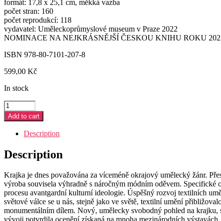
formát: 17,8 x 25,1 cm, měkká vazba
počet stran: 160
počet reprodukcí: 118
vydavatel: Uměleckoprůmyslové museum v Praze 2022
NOMINACE NA NEJKRÁSNĚJŠÍ ČESKOU KNIHU ROKU 202
ISBN 978-80-7101-207-8
599,00
Kč
In stock
THE
POWER
Add to cart
OF
LACE.
Description
KRAJKA
–
Description
OBJEKT
–
Krajka je dnes považována za víceméně okrajový umělecký žánr. Přes
ODĚV
výroba souvisela výhradně s náročným módním oděvem. Specifické obdob
quantity
procesu avantgardní kulturní ideologie. Úspěšný rozvoj textilních u
světové válce se u nás, stejně jako ve světě, textilní umění přibližova
monumentálním dílem. Nový, umělecky svobodný pohled na krajku, spoj
vývoji potvrdila ocenění získaná na mnoha mezinárodních výstavách.