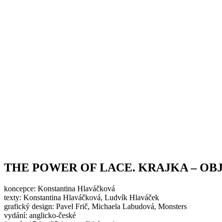
THE POWER OF LACE. KRAJKA – OB
koncepce: Konstantina Hlaváčková
texty: Konstantina Hlaváčková, Ludvík Hlaváček
grafický design: Pavel Frič, Michaela Labudová, Monsters
vydání: anglicko-české