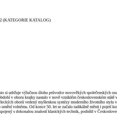
2 (KATEGORIE KATALOG)
to si udržuje výlučnou úlohu průvodce novověkých společenských osudů
í v oboru krajky nastalo v nově vzniklém československém státě ve 20.
měleckých oborů vedený myšlenkou syntézy moderního životního stylu v 
lo umění volnému. Od konce 50. let se začalo radikálně měnit i pojetí kra
ený s dokonalou znalostí klasických technik, podnítil v Českoslovens