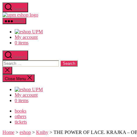
Skip
Search
to
upm
the
eshop
content
Menu
logo
My account
0 items
Search
Search
for:
Close
search
Close Menu
My account
0 items
books
others
tickets
Home
>
eshop
>
Knihy
> THE POWER OF LACE. KRAJKA – O