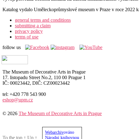
Katalog vydalo Uměleckoprůmyslové museum v Praze v roce 2022 ke 
general terms and conditions
submitting a claim
privacy policy
terms of use
follow us
The Museum of Decorative Arts in Prague
17. listopadu Street No.2, 110 00 Prague 1
IČ: 00023442, DIČ: CZ00023442
tel: +420 778 543 900
eshop@upm.cz
© 2026
The Museum of Decorative Arts in Prague
Webarchiv
ováno
To the top
↑
Up
↑
Národní knihovnou