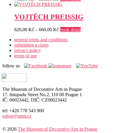
range:
760,00 Kč
through
VOJTĚCH PREISSIG
880,00 Kč
Price
620,00
Kč
–
660,00
Kč
book detail
range:
general terms and conditions
620,00 Kč
submitting a claim
through
privacy policy
660,00 Kč
terms of use
follow us
The Museum of Decorative Arts in Prague
17. listopadu Street No.2, 110 00 Prague 1
IČ: 00023442, DIČ: CZ00023442
tel: +420 778 543 900
eshop@upm.cz
© 2026
The Museum of Decorative Arts in Prague