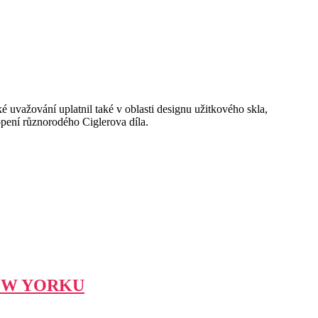
é uvažování uplatnil také v oblasti designu užitkového skla,
opení různorodého Ciglerova díla.
EW YORKU