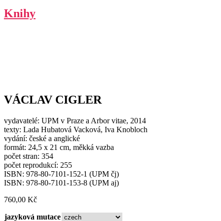
Knihy
VÁCLAV CIGLER
vydavatelé: UPM v Praze a Arbor vitae, 2014
texty: Lada Hubatová Vacková, Iva Knobloch
vydání: české a anglické
formát: 24,5 x 21 cm, měkká vazba
počet stran: 354
počet reprodukcí: 255
ISBN: 978-80-7101-152-1 (UPM čj)
ISBN: 978-80-7101-153-8 (UPM aj)
760,00
Kč
jazyková mutace