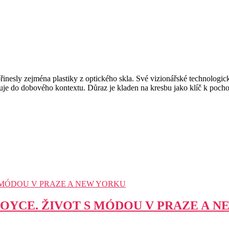
inesly zejména plastiky z optického skla. Své vizionářské technologick
zuje do dobového kontextu. Důraz je kladen na kresbu jako klíč k poch
OYCE. ŽIVOT S MÓDOU V PRAZE A N