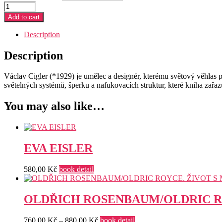
VÁCLAV
CIGLER
Add to cart
quantity
Description
Description
Václav Cigler (*1929) je umělec a designér, kterému světový věhlas př
světelných systémů, šperku a nafukovacích struktur, které kniha zařa
You may also like…
EVA EISLER
580,00
Kč
book detail
OLDŘICH ROSENBAUM/OLDRIC R
Price
760,00
Kč
–
880,00
Kč
book detail