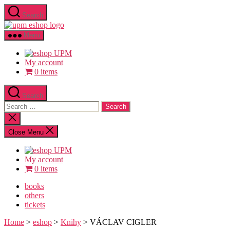
Skip
Search
to
upm
the
eshop
content
Menu
logo
My account
0 items
Search
Search
for:
Close
search
Close Menu
My account
0 items
books
others
tickets
Home
>
eshop
>
Knihy
> VÁCLAV CIGLER