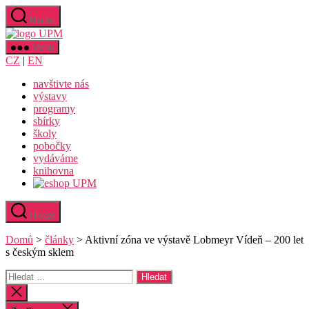
Přejít
Hledat
k
Uměleckoprůmyslové
obsahu
museum
Menu
v
CZ
|
EN
Praze
navštivte nás
výstavy
programy
sbírky
školy
pobočky
vydáváme
knihovna
Hledat
Domů
>
články
>
Aktivní zóna ve výstavě Lobmeyr Vídeň – 200 let
s českým sklem
Výsledky
vyhledávání:
Zavřít
vyhledávání