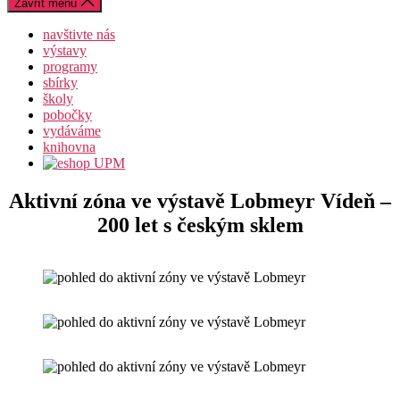
Zavřít menu
navštivte nás
výstavy
programy
sbírky
školy
pobočky
vydáváme
knihovna
Aktivní zóna ve výstavě Lobmeyr Vídeň –
200 let s českým sklem