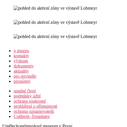
o muzeu
kontakty
výzkum
dokumenty
aktuality
pro novináře
pronájmy
snadné čtení
podmínky užití
ochrana soukromí
prohlášení o přístupnosti
ochrana oznamovatelů
Cultherit–Templates
Uměleckoprůmyslové museum v Praze