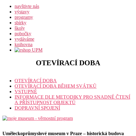
navštivte nás
výstavy
programy
sbírky
školy
pobočky
vydáváme
knihovna
OTEVÍRACÍ DOBA
OTEVÍRACÍ DOBA
OTEVÍRACÍ DOBA BĚHEM SVÁTKŮ
VSTUPNÉ
INFORMACE DLE METODIKY PRO SNADNÉ ČTENÍ
A PŘÍSTUPNOST OBJEKTŮ
DOPRAVNÍ SPOJENÍ
Uměleckoprůmyslové museum v Praze – historická budova