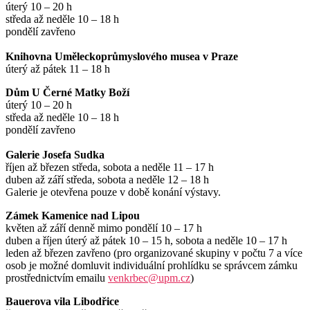
úterý 10 – 20 h
středa až neděle 10 – 18 h
pondělí zavřeno
Knihovna Uměleckoprůmyslového musea v Praze
úterý až pátek 11 – 18 h
Dům U Černé Matky Boží
úterý 10 – 20 h
středa až neděle 10 – 18 h
pondělí zavřeno
Galerie Josefa Sudka
říjen až březen středa, sobota a neděle 11 – 17 h
duben až září středa, sobota a neděle 12 – 18 h
Galerie je otevřena pouze v době konání výstavy.
Zámek Kamenice nad Lipou
květen až září denně mimo pondělí 10 – 17 h
duben a říjen úterý až pátek 10 – 15 h, sobota a neděle 10 – 17 h
leden až březen zavřeno (pro organizované skupiny v počtu 7 a více
osob je možné domluvit individuální prohlídku se správcem zámku
prostřednictvím emailu
venkrbec@upm.cz
)
Bauerova vila Libodřice