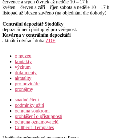
červenec a srpen čtvrtek až neděle 10 – 17 h
květen – červen a září – říjen sobota a neděle 10 – 17 h
listopad až březen zavřeno (na objednání dle dohody)
Centrální depozitář Stodůlky
depozitář není přístupný pro veřejnost.
Kavárna v centrálním depozitáři
aktuální otvírací doba
ZDE
o muzeu
kontakty
výzkum
dokumenty
aktuality
pro novináře
pronájmy
snadné čtení
podmínky užití
ochrana soukromí
prohlášení o přístupnosti
ochrana oznamovatelů
Cultherit–Templates
Uměleckoprůmyslové museum v Praze