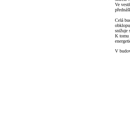
Ve vesti
přednáš
Celá bu
obklopuj
snižuje 
K tomu j
energet
V budově