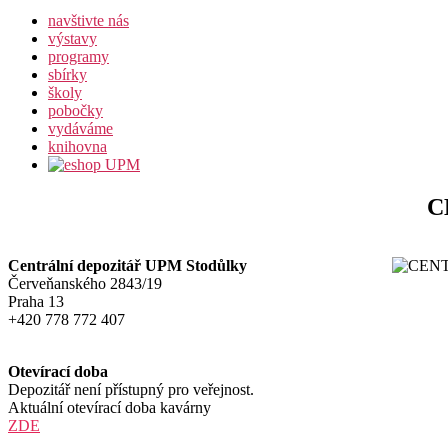
navštivte nás
výstavy
programy
sbírky
školy
pobočky
vydáváme
knihovna
C
Centrální depozitář UPM Stodůlky
Červeňanského 2843/19
Praha 13
+420 778 772 407
Otevírací doba
Depozitář není přístupný pro veřejnost.
Aktuální otevírací doba kavárny
ZDE