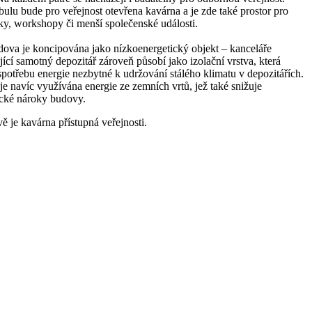
bulu bude pro veřejnost otevřena kavárna a je zde také prostor pro
ky, workshopy či menší společenské události.
dova je koncipována jako nízkoenergetický objekt – kanceláře
ící samotný depozitář zároveň působí jako izolační vrstva, která
spotřebu energie nezbytné k udržování stálého klimatu v depozitářích.
e navíc využívána energie ze zemních vrtů, jež také snižuje
ické nároky budovy.
 je kavárna přístupná veřejnosti.