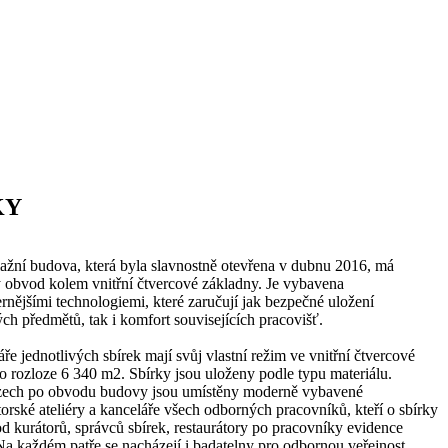
KY
lažní budova, která byla slavnostně otevřena v dubnu 2016, má
 obvod kolem vnitřní čtvercové základny. Je vybavena
nějšími technologiemi, které zaručují jak bezpečné uložení
ch předmětů, tak i komfort souvisejících pracovišť.
ře jednotlivých sbírek mají svůj vlastní režim ve vnitřní čtvercové
o rozloze 6 340 m2. Sbírky jsou uloženy podle typu materiálu.
ech po obvodu budovy jsou umístěny moderně vybavené
torské ateliéry a kanceláře všech odborných pracovníků, kteří o sbírky
od kurátorů, správců sbírek, restaurátory po pracovníky evidence
Na každém patře se nacházejí i badatelny pro odbornou veřejnost.