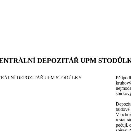
ENTRÁLNÍ DEPOZITÁŘ UPM STODŮL
Pětipod
kruhový
nejmoder
sbírkový
Depozitá
budově 
V ochoz
restaurá
pečují, 
sbírek. 