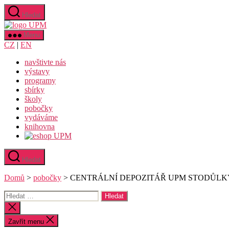
Přejít
Hledat
k
Uměleckoprůmyslové
obsahu
museum
Menu
v
CZ
|
EN
Praze
navštivte nás
výstavy
programy
sbírky
školy
pobočky
vydáváme
knihovna
Hledat
Domů
>
pobočky
>
CENTRÁLNÍ DEPOZITÁŘ UPM STODŮLK
Výsledky
vyhledávání:
Zavřít
vyhledávání
Zavřít menu