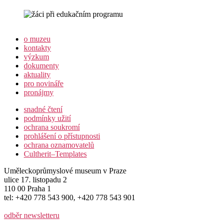
o muzeu
kontakty
výzkum
dokumenty
aktuality
pro novináře
pronájmy
snadné čtení
podmínky užití
ochrana soukromí
prohlášení o přístupnosti
ochrana oznamovatelů
Cultherit–Templates
Uměleckoprůmyslové museum v Praze
ulice 17. listopadu 2
110 00 Praha 1
tel: +420 778 543 900, +420 778 543 901
odběr newsletteru