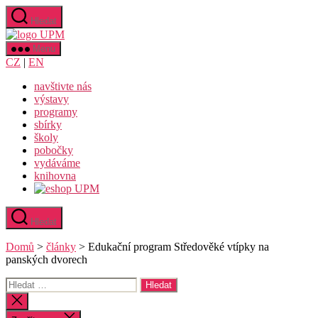
Přejít
Hledat
k
Uměleckoprůmyslové
obsahu
museum
Menu
v
CZ
|
EN
Praze
navštivte nás
výstavy
programy
sbírky
školy
pobočky
vydáváme
knihovna
Hledat
Domů
>
články
>
Edukační program Středověké vtípky na
panských dvorech
Výsledky
vyhledávání:
Zavřít
vyhledávání