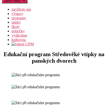
Zavřít menu
navštivte nás
výstavy
programy
sbírky
školy
pobočky
vydáváme
knihovna
Edukační program Středověké vtípky na
panských dvorech