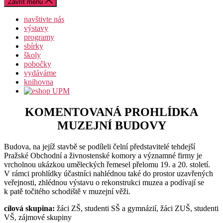
Zavřít menu
navštivte nás
výstavy
programy
sbírky
školy
pobočky
vydáváme
knihovna
KOMENTOVANÁ PROHLÍDKA
MUZEJNÍ BUDOVY
Budova, na jejíž stavbě se podíleli čelní představitelé tehdejší
Pražské Obchodní a živnostenské komory a významné firmy je
vrcholnou ukázkou uměleckých řemesel přelomu 19. a 20. století.
V rámci prohlídky účastníci nahlédnou také do prostor uzavřených
veřejnosti, zhlédnou výstavu o rekonstrukci muzea a podívají se
k patě točitého schodiště v muzejní věži.
cílová skupina:
žáci ZŠ, studenti SŠ a gymnázií, žáci ZUŠ, studenti
VŠ, zájmové skupiny