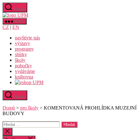
Přejít
Hledat
k
Uměleckoprůmyslové
obsahu
museum
Menu
v
CZ
|
EN
Praze
navštivte nás
výstavy
programy
sbírky
školy
pobočky
vydáváme
knihovna
Hledat
Domů
>
pro školy
>
KOMENTOVANÁ PROHLÍDKA MUZEJNÍ
BUDOVY
Výsledky
vyhledávání:
Zavřít
vyhledávání