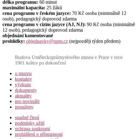
délka programu:
60 minut
maximální kapacita:
25 žáků
cena programu v českém jazyce:
70 Kč osoba (minimálně 12
osob), pedagogický doprovod zdarma
cena programu v cizím jazyce (AJ, NJ):
90 Kč osoba (minimálně
12 osob), pedagogický doprovod zdarma
objednání komentované
prohlídky:
objednavky@upm.cz
(nejpozději týden předem)
Budova Uměleckoprůmyslového musea v Praze v roce
1901 krátce po dokončení
o muzeu
kontakty
výzkum
dokumenty
aktuality
pro novináře
pronájmy
snadné čtení
podmínky užití
ochrana soukromí
prohlášení o přístupnosti