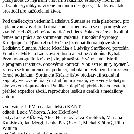
poskytnout co nejširším vrstvám zákazníků esteticky hodnotné
a kvalitní výrobky navržené předními designéry, a kultivovat tak
prostředí pro každodenní život.
Pod uměleckým vedením Ladislava Sutnara se stala platformou pro
uplatňování zásad funkcionalismu a orientovala se na průmyslově
vyráběné zboží, od poloviny třicátých let začala doceňovat kvalitní
řemeslnou práci a do sortimentu zařadila i rukodělné výrobky.
K nejpopulárnějšímu zboží Krásné jizby patřilo nápojové sklo
Ladislava Sutnara, Aloise Meteláka a Ludviky Smrčkové, porcelán
Františka Míška a Ladislava Sutnara a textilie Antonína Kybala.
První monografie Krásné jizby přináší statě věnované historii
a programu instituce, dobovému kontextu v oblasti kultury bydlení,
zabývá se konkurenčními podniky, publikem i vztahem k družstevní
formě podnikání. Sortiment Krásné jizby představují separátní
kapitoly věnované různým druhům materiálů, vybavené bohatým
obrazovým doprovodem. Publikaci doplňují přehledy dodavatelů,
přehled expedice zboží, reprodukce letáků a ceníků a medailony
autorů.
vydavatelé: UPM a nakladatelství KANT
editoři: Lucie Vlčková, Alice Hekrdlová
texty: Lucie Vlčková, Alice Hekrdlová, Iva Knobloch, Mariana
Kubištová, Jan Mergl, Lenka Pastýříková, Michal Stříbrný, Filip
Wittlich
vydání: české s anglickým resumé