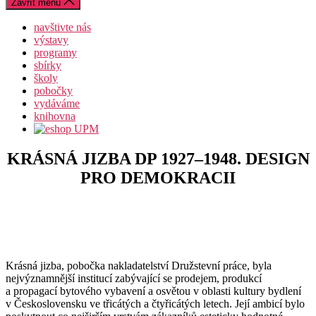
Zavřít menu
navštivte nás
výstavy
programy
sbírky
školy
pobočky
vydáváme
knihovna
KRÁSNÁ JIZBA DP 1927–1948. DESIGN
PRO DEMOKRACII
Krásná jizba, pobočka nakladatelství Družstevní práce, byla
nejvýznamnější institucí zabývající se prodejem, produkcí
a propagací bytového vybavení a osvětou v oblasti kultury bydlení
v Československu ve třicátých a čtyřicátých letech. Její ambicí bylo