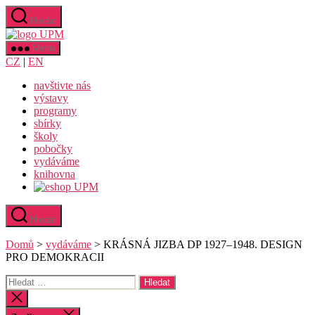
Přejít
Hledat
k
Uměleckoprůmyslové
obsahu
museum
Menu
v
CZ
|
EN
Praze
navštivte nás
výstavy
programy
sbírky
školy
pobočky
vydáváme
knihovna
Hledat
Domů
>
vydáváme
>
KRÁSNÁ JIZBA DP 1927–1948. DESIGN
PRO DEMOKRACII
Výsledky
vyhledávání:
Zavřít
vyhledávání