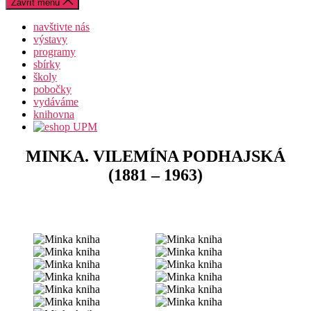
Zavřít menu
navštivte nás
výstavy
programy
sbírky
školy
pobočky
vydáváme
knihovna
MINKA. VILEMÍNA PODHAJSKÁ
(1881 – 1963)