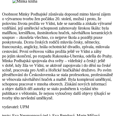
Osobnost Minky Podhajské zůstávala doposud mimo hlavní zájem
o výtvarnou tvorbu žen počátku 20. století, možná i proto, že
polovinu života prožila ve Vídni, kde se narodila a získala výtvarné
vzdělání. její umělecké schopnosti zahrnovaly širokou škálu: byla
malířkou, kreslířkou, ilustrátorkou hraček, návrhářkou keramických
souprav – zkoušela všechno, co nejprve škola a později praxe
poskytovala. Dcera českých rodičů mluvila česky, německy,
francouzsky, anglicky, hrála ochotnické divadlo, zpívala, milovala
cestování. První světovou válku prožila ještě ve Vídni a záhy
po jejím skončení, po rozpadu Rakouska-Uherska, odešla do Prahy.
Minka Podhajská spojovala dva světy – vídeňský a český: ještě
v době, kdy žila ve Vídni, se aktivně zapojovala i do dění na české
scéně, pracovala pro Artěl a Hořické hračkářské družstvo. Po svém
přestěhování do Československa se stala profesorkou, profesionálně
se věnovala návrhářství hraček a malbě. Byla komplexní umělkyní,
schopnou pracovat v mnoha oborech. Získání nových informací
a objev dalších děl autorky se stalo podnětem k vydání této
publikace s vědomím, že nejsou vyloučeny další objevy týkající se
tvorby této nevšední umělkyně.
vydavatel: UPM
texty: Eva Neumannová (ed.), Eva Bendová, Marie Míčová