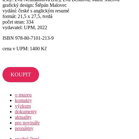
grafický design: Štěpán Malovec
vydání: české s anglickým resumé
formát: 21,5 x 27,5, tvrdá
počet stran: 334
vydavatel: UPM, 2022
ISBN 978-80-7101-213-9
cena v UPM: 1400 Kč
KOUPIT
o muzeu
kontakty
výzkum
dokumenty
aktuality
pro novináře
pronájmy
snadné čtení