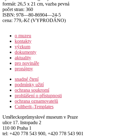
formát: 26,5 x 21 cm, vazba pevná
počet stran: 360
ISBN: 978—80-86904—24-5
cena: 779,-Kč (VYPRODÁNO)
o muzeu
kontakty
výzkum
dokumenty
aktuality
pro novináře
pronájmy
snadné čtení
podmínky užití
ochrana soukromí
prohlášení o přístupnosti
ochrana oznamovatelů
Cultherit–Templates
Uměleckoprůmyslové museum v Praze
ulice 17. listopadu 2
110 00 Praha 1
tel: +420 778 543 900, +420 778 543 901