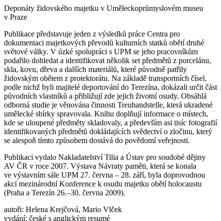
Deponáty židovského majetku v Uměleckoprůmyslovém museu
v Praze
Publikace představuje jeden z výsledků práce Centra pro
dokumentaci majetkových převodů kulturních statků obětí druhé
světové války. V úzké spolupráci s UPM se jeho pracovníkům
podařilo dohledat a identifikovat několik set předmětů z porcelánu,
skla, kovu, dřeva a dalších materiálů, které původně patřily
židovským obětem z protektorátu. Na základě transportních čísel,
podle nichž byli majitelé deportování do Terezína, dokázali určit část
původních vlastníků a přibližují zde jejich životní osudy. Obsáhlá
odborná studie je věnována činnosti Treuhandstelle, která ukradené
umělecké sbírky spravovala. Knihu doplňují informace o místech,
kde se uloupené předměty skladovaly, a především asi tisíc fotografií
identifikovaných předmětů dokládajících svědectví o zločinu, který
se alespoň tímto způsobem dostává do povědomí veřejnosti.
Publikaci vydalo Nakladatelství Tilia a Ústav pro soudobé dějiny
AV ČR v roce 2007. Výstava Návraty paměti, která se konala
ve výstavním sále UPM 27. června – 28. září, byla doprovodnou
akcí mezinárodní Konference k osudu majetku obětí holocaustu
(Praha a Terezín 26.–30. června 2009).
autoři: Helena Krejčová, Mario Vlček
vydání: české s anglickým resumé