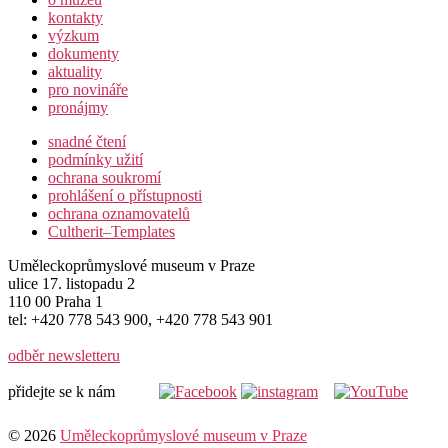
kontakty
výzkum
dokumenty
aktuality
pro novináře
pronájmy
snadné čtení
podmínky užití
ochrana soukromí
prohlášení o přístupnosti
ochrana oznamovatelů
Cultherit–Templates
Uměleckoprůmyslové museum v Praze
ulice 17. listopadu 2
110 00 Praha 1
tel: +420 778 543 900, +420 778 543 901
odběr newsletteru
přidejte se k nám
© 2026
Uměleckoprůmyslové museum v Praze