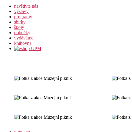
navštivte nás
výstavy
programy
sbírky
školy
pobočky
vydáváme
knihovna
o muzeu