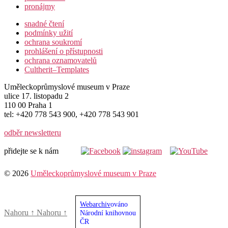
pronájmy
snadné čtení
podmínky užití
ochrana soukromí
prohlášení o přístupnosti
ochrana oznamovatelů
Cultherit–Templates
Uměleckoprůmyslové museum v Praze
ulice 17. listopadu 2
110 00 Praha 1
tel: +420 778 543 900, +420 778 543 901
odběr newsletteru
přidejte se k nám
© 2026
Uměleckoprůmyslové museum v Praze
Webarchiv
ováno
Nahoru
↑
Nahoru
↑
Národní knihovnou
ČR