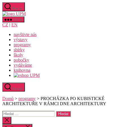
Přejít
Hledat
k
Uměleckoprůmyslové
obsahu
museum
Menu
v
CZ
|
EN
Praze
navštivte nás
výstavy
programy
sbírky
školy
pobočky
vydáváme
knihovna
Hledat
Domů
>
programy
>
PROCHÁZKA PO KUBISTICKÉ
ARCHITEKTUŘE V RÁMCI DNE ARCHITEKTURY
Výsledky
vyhledávání:
Zavřít
vyhledávání