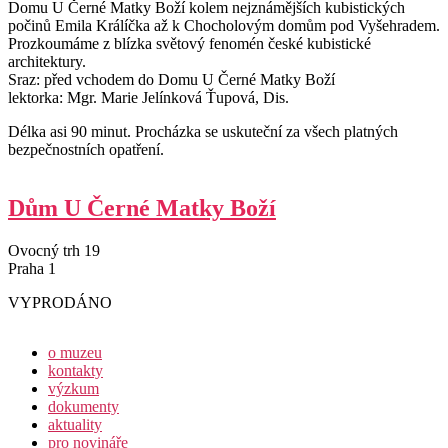
Domu U Černé Matky Boží kolem nejznámějších kubistických
počinů Emila Králíčka až k Chocholovým domům pod Vyšehradem.
Prozkoumáme z blízka světový fenomén české kubistické
architektury.
Sraz: před vchodem do Domu U Černé Matky Boží
lektorka: Mgr. Marie Jelínková Ťupová, Dis.
Délka asi 90 minut. Procházka se uskuteční za všech platných
bezpečnostních opatření.
Dům U Černé Matky Boží
Ovocný trh 19
Praha 1
VYPRODÁNO
o muzeu
kontakty
výzkum
dokumenty
aktuality
pro novináře