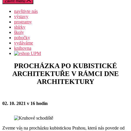
Zavřít menu
navštivte nás
výstavy
programy
sbírky
školy
pobočky
vydáváme
knihovna
PROCHÁZKA PO KUBISTICKÉ
ARCHITEKTUŘE V RÁMCI DNE
ARCHITEKTURY
02. 10. 2021 v 16 hodin
Zveme vás na procházku kubistickou Prahou, která nás povede od