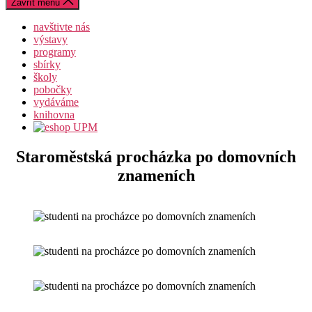
Zavřít menu
navštivte nás
výstavy
programy
sbírky
školy
pobočky
vydáváme
knihovna
Staroměstská procházka po domovních
znameních