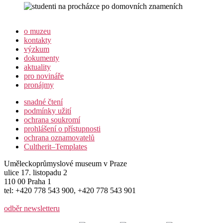
o muzeu
kontakty
výzkum
dokumenty
aktuality
pro novináře
pronájmy
snadné čtení
podmínky užití
ochrana soukromí
prohlášení o přístupnosti
ochrana oznamovatelů
Cultherit–Templates
Uměleckoprůmyslové museum v Praze
ulice 17. listopadu 2
110 00 Praha 1
tel: +420 778 543 900, +420 778 543 901
odběr newsletteru