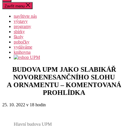
vyhledávání
Zavřít menu
navštivte nás
výstavy
programy
sbírky
školy
pobočky
vydáváme
knihovna
BUDOVA UPM JAKO SLABIKÁŘ
NOVORENESANČNÍHO SLOHU
A ORNAMENTU – KOMENTOVANÁ
PROHLÍDKA
25. 10. 2022 v 18 hodin
Hlavní budova UPM