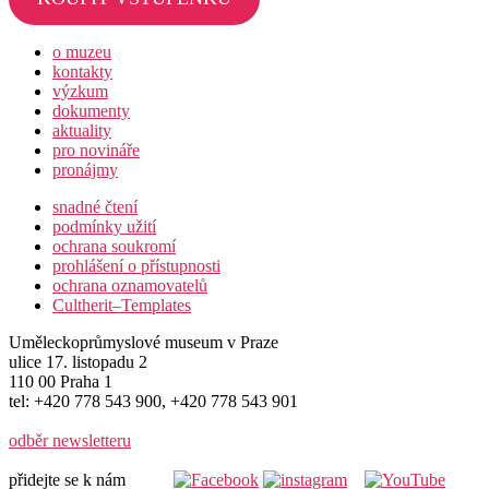
o muzeu
kontakty
výzkum
dokumenty
aktuality
pro novináře
pronájmy
snadné čtení
podmínky užití
ochrana soukromí
prohlášení o přístupnosti
ochrana oznamovatelů
Cultherit–Templates
Uměleckoprůmyslové museum v Praze
ulice 17. listopadu 2
110 00 Praha 1
tel: +420 778 543 900, +420 778 543 901
odběr newsletteru
přidejte se k nám