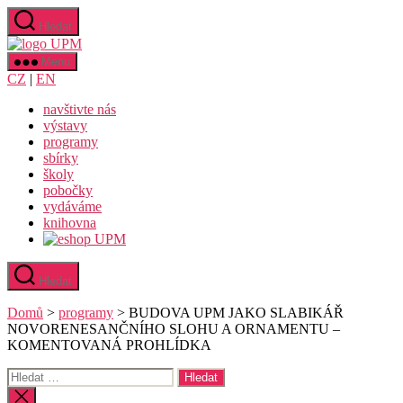
Přejít
Hledat
k
Uměleckoprůmyslové
obsahu
museum
Menu
v
CZ
|
EN
Praze
navštivte nás
výstavy
programy
sbírky
školy
pobočky
vydáváme
knihovna
Hledat
Domů
>
programy
>
BUDOVA UPM JAKO SLABIKÁŘ
NOVORENESANČNÍHO SLOHU A ORNAMENTU –
KOMENTOVANÁ PROHLÍDKA
Výsledky
vyhledávání:
Zavřít