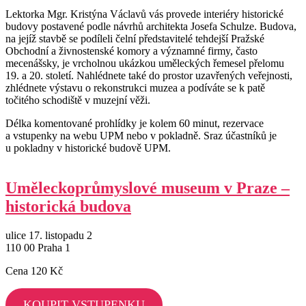
Lektorka Mgr. Kristýna Václavů vás provede interiéry historické
budovy postavené podle návrhů architekta Josefa Schulze. Budova,
na jejíž stavbě se podíleli čelní představitelé tehdejší Pražské
Obchodní a živnostenské komory a významné firmy, často
mecenášsky, je vrcholnou ukázkou uměleckých řemesel přelomu
19. a 20. století. Nahlédnete také do prostor uzavřených veřejnosti,
zhlédnete výstavu o rekonstrukci muzea a podíváte se k patě
točitého schodiště v muzejní věži.
Délka komentované prohlídky je kolem 60 minut, rezervace
a vstupenky na webu UPM nebo v pokladně. Sraz účastníků je
u pokladny v historické budově UPM.
Uměleckoprůmyslové museum v Praze –
historická budova
ulice 17. listopadu 2
110 00 Praha 1
Cena 120 Kč
KOUPIT VSTUPENKU