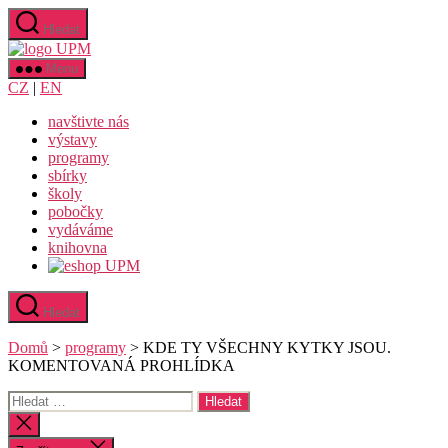
Přejít
Hledat
k
Uměleckoprůmyslové
obsahu
museum
Menu
v
CZ
|
EN
Praze
navštivte nás
výstavy
programy
sbírky
školy
pobočky
vydáváme
knihovna
Hledat
Domů
>
programy
>
KDE TY VŠECHNY KYTKY JSOU.
KOMENTOVANÁ PROHLÍDKA
Výsledky
vyhledávání:
Zavřít
vyhledávání