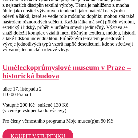
z nejstarších disciplín textilní výroby. Téma je nahlíženo z mnoha
úhlů: jako nositel výtvarných tendencí, jako materiál na výrobu
oděvů a šátků, které se vedle role módního doplňku mohou stát také
nástrojem různorodých sdělení. Každá látka má svůj příběh výrobní,
estetický i lidský, příběh v určitém smyslu jedinečný. Výstava se
snaží doložit komplex vztahů mezi tištěným textilem, módou, historií
a také lidskou individualitou. Průběžným tématem je sledování
vývoje jednotlivých typů vzorů napříč desetiletími, kde se střetávají
výtvarné, technické i ideové vlivy.
Uměleckoprůmyslové museum v Praze –
historická budova
ulice 17. listopadu 2
110 00 Praha 1
Vstupné 200 Kč | snížené 130 Kč
(v ceně je vstupenka do výstavy)
Pro členy věrnostního programu Moje museu(p)m 50 Kč
KOUPIT VSTUPENKU