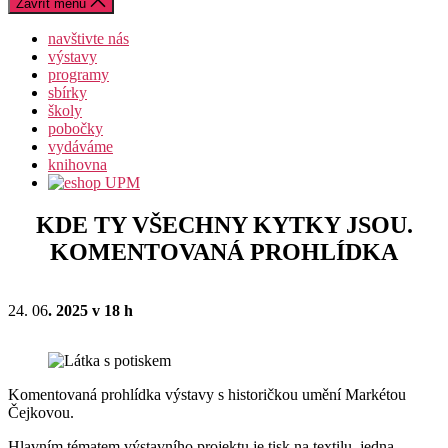
Zavřít menu
navštivte nás
výstavy
programy
sbírky
školy
pobočky
vydáváme
knihovna
KDE TY VŠECHNY KYTKY JSOU.
KOMENTOVANÁ PROHLÍDKA
24. 06
. 2025 v 18 h
Komentovaná prohlídka výstavy s historičkou umění Markétou
Čejkovou.
Hlavním tématem výstavního projektu je tisk na textilu, jedna