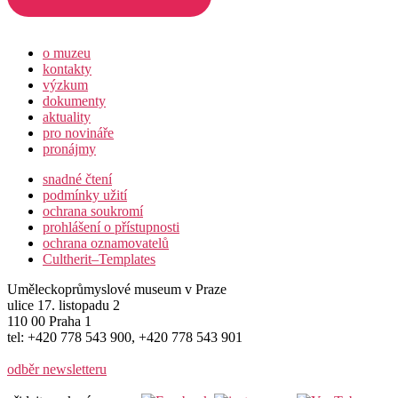
o muzeu
kontakty
výzkum
dokumenty
aktuality
pro novináře
pronájmy
snadné čtení
podmínky užití
ochrana soukromí
prohlášení o přístupnosti
ochrana oznamovatelů
Cultherit–Templates
Uměleckoprůmyslové museum v Praze
ulice 17. listopadu 2
110 00 Praha 1
tel: +420 778 543 900, +420 778 543 901
odběr newsletteru