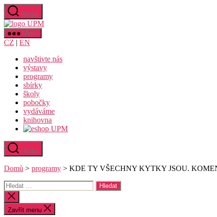
Přejít
Hledat
k
Uměleckoprůmyslové
obsahu
museum
Menu
v
CZ
|
EN
Praze
navštivte nás
výstavy
programy
sbírky
školy
pobočky
vydáváme
knihovna
Hledat
Domů
>
programy
>
KDE TY VŠECHNY KYTKY JSOU. KOM
Výsledky
vyhledávání:
Zavřít
vyhledávání
Zavřít menu