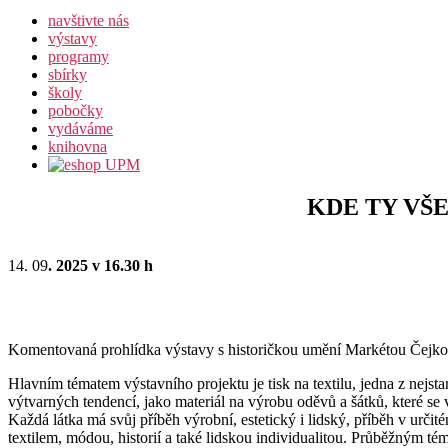
navštivte nás
výstavy
programy
sbírky
školy
pobočky
vydáváme
knihovna
KDE TY VŠ
14. 09
. 2025 v 16.30 h
Komentovaná prohlídka výstavy s historičkou umění Markétou Čejk
Hlavním tématem výstavního projektu je tisk na textilu, jedna z nejsta
výtvarných tendencí, jako materiál na výrobu oděvů a šátků, které se
Každá látka má svůj příběh výrobní, estetický i lidský, příběh v urči
textilem, módou, historií a také lidskou individualitou. Průběžným té