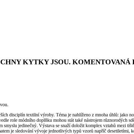
ECHNY KYTKY JSOU. KOMENTOVANÁ
ovou.
rších disciplín textilní výroby. Téma je nahlíženo z mnoha úhlů: jako no
 vedle role módního doplňku mohou stát také nástrojem různorodých sdě
tém smyslu jedinečný. Výstava se snaží doložit komplex vztahů mezi tiš
matem je sledování vývoje jednotlivých typů vzorů napříč desetiletími, k