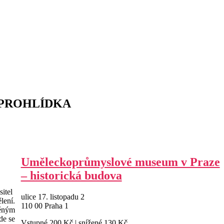
 PROHLÍDKA
Uměleckoprůmyslové museum v Praze
– historická budova
sitel
ulice 17. listopadu 2
lení.
110 00 Praha 1
těným
de se
Vstupné 200 Kč | snížené 130 Kč