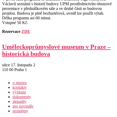
Václavů seznámí s historií budovy UPM prostřednictvím obrazové
prezentace v přednáškovém sále a ve druhé části se budovou
projdou. Budova je plně bezbariérová, uvnitř lze použít výtah.
Délka programu asi 60 minut.
Vstupné 50 Kč.
Rezervace
ZDE
Uměleckoprůmyslové museum v Praze –
historická budova
ulice 17. listopadu 2
110 00 Praha 1
o muzeu
kontakty
výzkum
dokumenty
aktuality
pro novináře
pronájmy