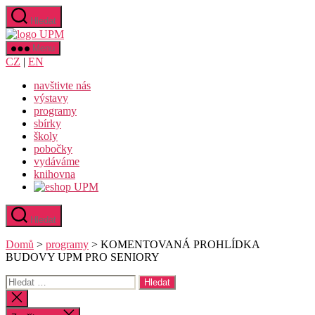
Přejít
Hledat
k
Uměleckoprůmyslové
obsahu
museum
Menu
v
CZ
|
EN
Praze
navštivte nás
výstavy
programy
sbírky
školy
pobočky
vydáváme
knihovna
Hledat
Domů
>
programy
>
KOMENTOVANÁ PROHLÍDKA
BUDOVY UPM PRO SENIORY
Výsledky
vyhledávání:
Zavřít
vyhledávání