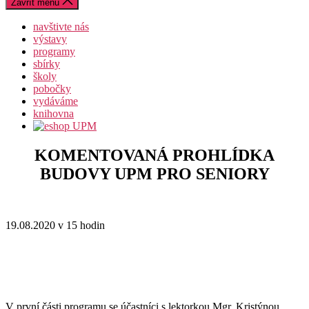
Zavřít menu
navštivte nás
výstavy
programy
sbírky
školy
pobočky
vydáváme
knihovna
KOMENTOVANÁ PROHLÍDKA
BUDOVY UPM PRO SENIORY
19.08.2020 v 15 hodin
V první části programu se účastníci s lektorkou Mgr. Kristýnou