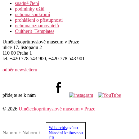
snadné čtení
podmínky užití
ochrana soukromí
prohlášení o přístupnosti
ochrana oznamovatelů
Cultherit–Templates
Uměleckoprůmyslové museum v Praze
ulice 17. listopadu 2
110 00 Praha 1
tel: +420 778 543 900, +420 778 543 901
odběr newsletteru
přidejte se k nám
© 2026
Uměleckoprůmyslové museum v Praze
Webarchiv
ováno
Nahoru
↑
Nahoru
↑
Národní knihovnou
ČR