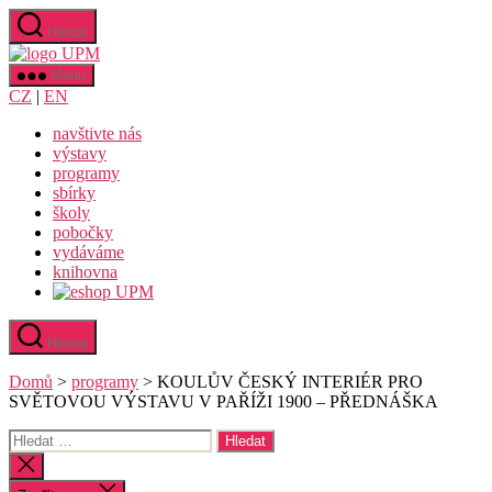
Přejít
Hledat
k
Uměleckoprůmyslové
obsahu
museum
Menu
v
CZ
|
EN
Praze
navštivte nás
výstavy
programy
sbírky
školy
pobočky
vydáváme
knihovna
Hledat
Domů
>
programy
>
KOULŮV ČESKÝ INTERIÉR PRO
SVĚTOVOU VÝSTAVU V PAŘÍŽI 1900 – PŘEDNÁŠKA
Výsledky
vyhledávání:
Zavřít
vyhledávání