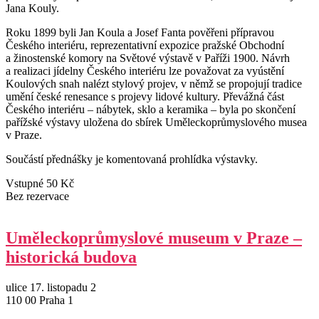
Jana Kouly.
Roku 1899 byli Jan Koula a Josef Fanta pověřeni přípravou
Českého interiéru, reprezentativní expozice pražské Obchodní
a žinostenské komory na Světové výstavě v Paříži 1900. Návrh
a realizaci jídelny Českého interiéru lze považovat za vyústění
Koulových snah nalézt stylový projev, v němž se propojují tradice
umění české renesance s projevy lidové kultury. Převážná část
Českého interiéru – nábytek, sklo a keramika – byla po skončení
pařížské výstavy uložena do sbírek Uměleckoprůmyslového musea
v Praze.
Součástí přednášky je komentovaná prohlídka výstavky.
Vstupné 50 Kč
Bez rezervace
Uměleckoprůmyslové museum v Praze –
historická budova
ulice 17. listopadu 2
110 00 Praha 1