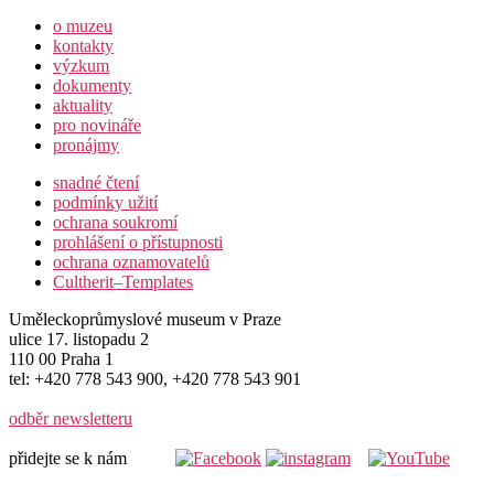
o muzeu
kontakty
výzkum
dokumenty
aktuality
pro novináře
pronájmy
snadné čtení
podmínky užití
ochrana soukromí
prohlášení o přístupnosti
ochrana oznamovatelů
Cultherit–Templates
Uměleckoprůmyslové museum v Praze
ulice 17. listopadu 2
110 00 Praha 1
tel: +420 778 543 900, +420 778 543 901
odběr newsletteru
přidejte se k nám