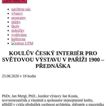
Zavřít menu
navštivte nás
výstavy
programy
sbírky
školy
pobočky
vydáváme
knihovna
KOULŮV ČESKÝ INTERIÉR PRO
SVĚTOVOU VÝSTAVU V PAŘÍŽI 1900 –
PŘEDNÁŠKA
25.08.2020 v 18 hodin
PhDr. Jan Mergl, PhD., kurátor výstavy Jan Koula,
novorenesančník a vlastimil a spoluautor stejnojmenné knihy,
přiblíží v cyklu přednášek osobnost architekta, sběratele a muzejníka