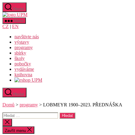
Přejít
Hledat
k
Uměleckoprůmyslové
obsahu
museum
Menu
v
CZ
|
EN
Praze
navštivte nás
výstavy
programy
sbírky
školy
pobočky
vydáváme
knihovna
Hledat
Domů
>
programy
>
LOBMEYR 1900–2023. PŘEDNÁŠKA
Výsledky
vyhledávání:
Zavřít
vyhledávání
Zavřít menu