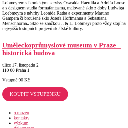
Lobmeyrem s ikonickými servisy Oswalda Haerdtla a Adolfa Loose
a s designem studia formafantasma, malované sklo z doby Ludwiga
Loebmeyra s návrhy Leonida Ratha a experimenty Martino
Gampera či broušené sklo Josefa Hoffmanna a Sebastiana
Menschhorna.. Sklo se značkou J. & L. Lobmeyr proto vždy stojí na
nejvyšších stupních projevů sklářské kultury.
Uměleckoprůmyslové museum v Praze –
historická budova
ulice 17. listopadu 2
110 00 Praha 1
Vstupné 90 Kč
KOUPIT VSTUPENKU
o muzeu
kontakty
výzkum