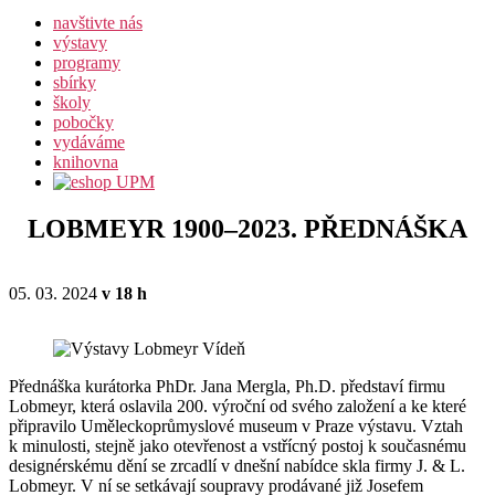
navštivte nás
výstavy
programy
sbírky
školy
pobočky
vydáváme
knihovna
LOBMEYR 1900–2023. PŘEDNÁŠKA
05. 03. 2024
v 18 h
Přednáška kurátorka PhDr. Jana Mergla, Ph.D. představí firmu
Lobmeyr, která oslavila 200. výroční od svého založení a ke které
připravilo Uměleckoprůmyslové museum v Praze výstavu. Vztah
k minulosti, stejně jako otevřenost a vstřícný postoj k současnému
designérskému dění se zrcadlí v dnešní nabídce skla firmy J. & L.
Lobmeyr. V ní se setkávají soupravy prodávané již Josefem