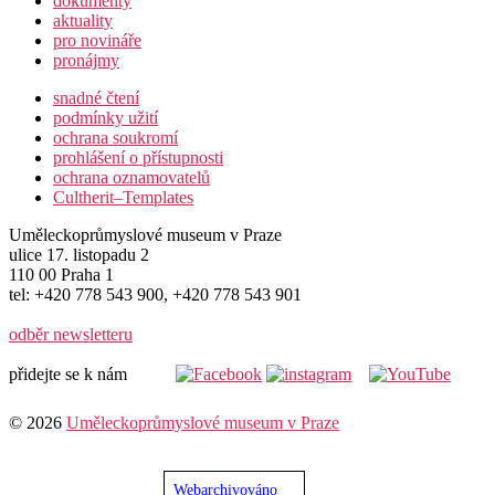
dokumenty
aktuality
pro novináře
pronájmy
snadné čtení
podmínky užití
ochrana soukromí
prohlášení o přístupnosti
ochrana oznamovatelů
Cultherit–Templates
Uměleckoprůmyslové museum v Praze
ulice 17. listopadu 2
110 00 Praha 1
tel: +420 778 543 900, +420 778 543 901
odběr newsletteru
přidejte se k nám
© 2026
Uměleckoprůmyslové museum v Praze
Webarchiv
ováno