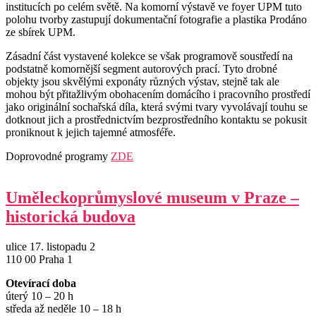
institucích po celém světě. Na komorní výstavě ve foyer UPM tuto
polohu tvorby zastupují dokumentační fotografie a plastika Prodáno
ze sbírek UPM.
Zásadní část vystavené kolekce se však programově soustředí na
podstatně komornější segment autorových prací. Tyto drobné
objekty jsou skvělými exponáty různých výstav, stejně tak ale
mohou být přitažlivým obohacením domácího i pracovního prostředí
jako originální sochařská díla, která svými tvary vyvolávají touhu se
dotknout jich a prostřednictvím bezprostředního kontaktu se pokusit
proniknout k jejich tajemné atmosféře.
Doprovodné programy
ZDE
Uměleckoprůmyslové museum v Praze –
historická budova
ulice 17. listopadu 2
110 00 Praha 1
Otevírací doba
úterý 10 – 20 h
středa až neděle 10 – 18 h