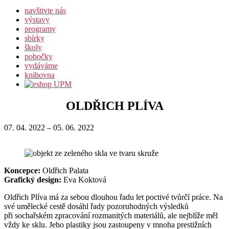
navštivte nás
výstavy
programy
sbírky
školy
pobočky
vydáváme
knihovna
OLDŘICH PLÍVA
07. 04. 2022 – 05. 06. 2022
Koncepce:
Oldřich Palata
Grafický design:
Eva Koktová
Oldřich Plíva má za sebou dlouhou řadu let poctivé tvůrčí práce. Na
své umělecké cestě dosáhl řady pozoruhodných výsledků
při sochařském zpracování rozmanitých materiálů, ale nejblíže měl
vždy ke sklu. Jeho plastiky jsou zastoupeny v mnoha prestižních