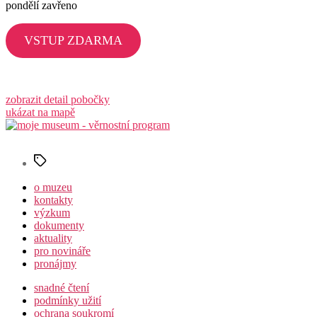
pondělí zavřeno
VSTUP ZDARMA
zobrazit detail pobočky
ukázat na mapě
Štítky
o muzeu
kontakty
výzkum
dokumenty
aktuality
pro novináře
pronájmy
snadné čtení
podmínky užití
ochrana soukromí