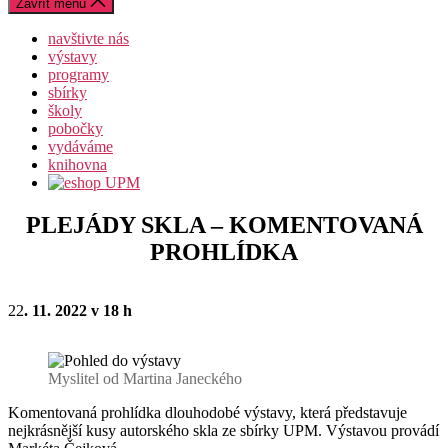
Zavřít menu
navštivte nás
výstavy
programy
sbírky
školy
pobočky
vydáváme
knihovna
PLEJÁDY SKLA – KOMENTOVANÁ
PROHLÍDKA
22
. 11. 2022 v 18 h
Myslitel od Martina Janeckého
Komentovaná prohlídka dlouhodobé výstavy, která představuje
nejkrásnější kusy autorského skla ze sbírky UPM. Výstavou provádí