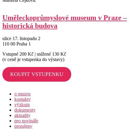
Markéta Čejková.
Uměleckoprůmyslové museum v Praze –
historická budova
ulice 17. listopadu 2
110 00 Praha 1
Vstupné 200 Kč | snížené 130 Kč
(v ceně je vstupenka do výstavy)
KOUPIT VSTUPENKU
o muzeu
kontakty
výzkum
dokumenty
aktuality
pro novináře
pronájmy