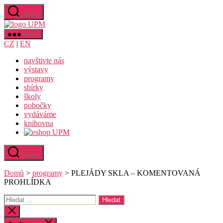
Přejít
Hledat
k
Uměleckoprůmyslové
obsahu
museum
Menu
v
CZ
|
EN
Praze
navštivte nás
výstavy
programy
sbírky
školy
pobočky
vydáváme
knihovna
Hledat
Domů
>
programy
>
PLEJÁDY SKLA – KOMENTOVANÁ
PROHLÍDKA
Výsledky
vyhledávání:
Zavřít
vyhledávání