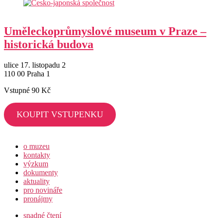
Uměleckoprůmyslové museum v Praze –
historická budova
ulice 17. listopadu 2
110 00 Praha 1
Vstupné 90 Kč
KOUPIT VSTUPENKU
o muzeu
kontakty
výzkum
dokumenty
aktuality
pro novináře
pronájmy
snadné čtení