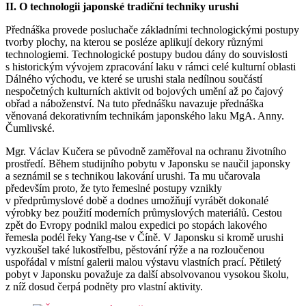
II.
O technologii japonské tradiční techniky urushi
Přednáška provede posluchače základními technologickými postupy
tvorby plochy, na kterou se posléze aplikují dekory různými
technologiemi. Technologické postupy budou dány do souvislosti
s historickým vývojem zpracování laku v rámci celé kulturní oblasti
Dálného východu, ve které se urushi stala nedílnou součástí
nespočetných kulturních aktivit od bojových umění až po čajový
obřad a náboženství. Na tuto přednášku navazuje přednáška
věnovaná dekorativním technikám japonského laku MgA. Anny.
Čumlivské.
Mgr. Václav Kučera se původně zaměřoval na ochranu životního
prostředí. Během studijního pobytu v Japonsku se naučil japonsky
a seznámil se s technikou lakování urushi. Ta mu učarovala
především proto, že tyto řemeslné postupy vznikly
v předprůmyslové době a dodnes umožňují vyrábět dokonalé
výrobky bez použití moderních průmyslových materiálů. Cestou
zpět do Evropy podnikl malou expedici po stopách lakového
řemesla podél řeky Yang-tse v Číně. V Japonsku si kromě urushi
vyzkoušel také lukostřelbu, pěstování rýže a na rozloučenou
uspořádal v místní galerii malou výstavu vlastních prací. Pětiletý
pobyt v Japonsku považuje za další absolvovanou vysokou školu,
z níž dosud čerpá podněty pro vlastní aktivity.