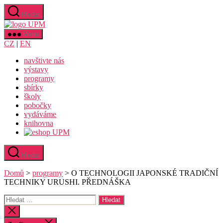
Přejít
Hledat
k
Uměleckoprůmyslové
obsahu
museum
Menu
v
CZ
|
EN
Praze
navštivte nás
výstavy
programy
sbírky
školy
pobočky
vydáváme
knihovna
Hledat
Domů
>
programy
>
O TECHNOLOGII JAPONSKÉ TRADIČNÍ
TECHNIKY URUSHI. PŘEDNÁŠKA
Výsledky
vyhledávání:
Zavřít
vyhledávání