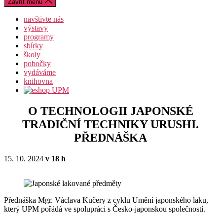
Zavřít menu
navštivte nás
výstavy
programy
sbírky
školy
pobočky
vydáváme
knihovna
O TECHNOLOGII JAPONSKÉ
TRADIČNÍ TECHNIKY URUSHI.
PŘEDNÁŠKA
15. 10. 2024
v 18 h
Přednáška Mgr. Václava Kučery z cyklu Umění japonského laku,
který UPM pořádá ve spolupráci s Česko-japonskou společností.