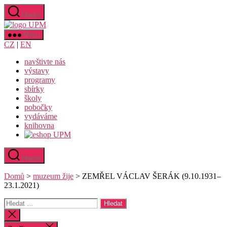
Přejít
Hledat
k
Uměleckoprůmyslové
obsahu
museum
Menu
v
CZ
|
EN
Praze
navštivte nás
výstavy
programy
sbírky
školy
pobočky
vydáváme
knihovna
Hledat
Domů
>
muzeum žije
>
ZEMŘEL VÁCLAV ŠERÁK (9.10.1931–
23.1.2021)
Výsledky
vyhledávání:
Zavřít
vyhledávání