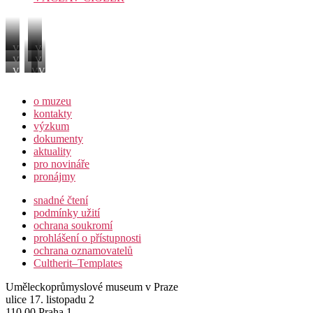
Václav
Výstava
Šerák
Václava
Václav
Václav
a Helena
Šeráka
Šerák
Šerák
Václav
Václav
Václav
Koenigsmarková,
a jeho
Šerák
Šerák
Šerák
ředitelka
žáků
o muzeu
UPM
Oheň
–
kontakty
hlína
výzkum
–
dokumenty
led
aktuality
v UPM,
pro novináře
2014
pronájmy
snadné čtení
podmínky užití
ochrana soukromí
prohlášení o přístupnosti
ochrana oznamovatelů
Cultherit–Templates
Uměleckoprůmyslové museum v Praze
ulice 17. listopadu 2
110 00 Praha 1