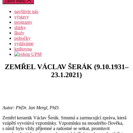
Zavřít menu
navštivte nás
výstavy
programy
sbírky
školy
pobočky
vydáváme
knihovna
ZEMŘEL VÁCLAV ŠERÁK (9.10.1931–
23.1.2021)
Autor: PhDr. Jan Mergl, PhD.
Zemřel keramik Václav Šerák. Smutná a zarmucující zpráva, která
vzápětí vyvolává vzpomínky. Vzpomínku na moudrého člověka,
s nímž bylo vždy příjemné a radostné se setkat, promluvit