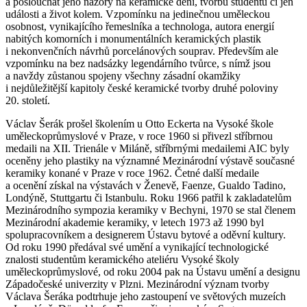
a poslouchat jeho názory na keramické dění, tvorbu studentů či jen
události a život kolem. Vzpomínku na jedinečnou uměleckou
osobnost, vynikajícího řemeslníka a technologa, autora energií
nabitých komorních i monumentálních keramických plastik
i nekonvenčních návrhů porcelánových souprav. Především ale
vzpomínku na bez nadsázky legendárního tvůrce, s nímž jsou
a navždy zůstanou spojeny všechny zásadní okamžiky
i nejdůležitější kapitoly české keramické tvorby druhé poloviny
20. století.
Václav Šerák prošel školením u Otto Eckerta na Vysoké škole
uměleckoprůmyslové v Praze, v roce 1960 si přivezl stříbrnou
medaili na XII. Trienále v Miláně, stříbrnými medailemi AIC byly
oceněny jeho plastiky na významné Mezinárodní výstavě současné
keramiky konané v Praze v roce 1962. Četné další medaile
a ocenění získal na výstavách v Ženevě, Faenze, Gualdo Tadino,
Londýně, Stuttgartu či Istanbulu. Roku 1966 patřil k zakladatelům
Mezinárodního sympozia keramiky v Bechyni, 1970 se stal členem
Mezinárodní akademie keramiky, v letech 1973 až 1990 byl
spolupracovníkem a designerem Ústavu bytové a oděvní kultury.
Od roku 1990 předával své umění a vynikající technologické
znalosti studentům keramického ateliéru Vysoké školy
uměleckoprůmyslové, od roku 2004 pak na Ústavu umění a designu
Západočeské univerzity v Plzni. Mezinárodní význam tvorby
Václava Šeráka podtrhuje jeho zastoupení ve světových muzeích