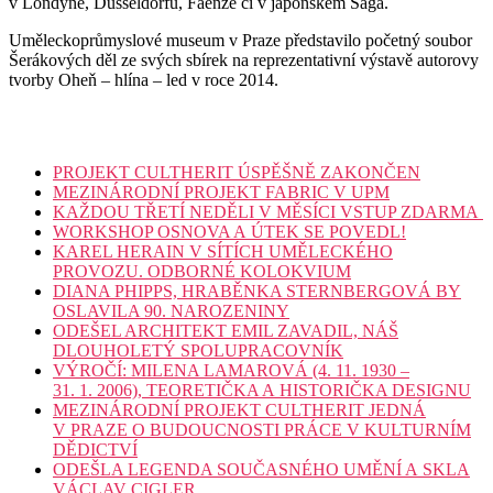
v Londýně, Düsseldorfu, Faenze či v japonském Saga.
Uměleckoprůmyslové museum v Praze představilo početný soubor
Šerákových děl ze svých sbírek na reprezentativní výstavě autorovy
tvorby Oheň – hlína – led v roce 2014.
PROJEKT CULTHERIT ÚSPĚŠNĚ ZAKONČEN
MEZINÁRODNÍ PROJEKT FABRIC V UPM
KAŽDOU TŘETÍ NEDĚLI V MĚSÍCI VSTUP ZDARMA
WORKSHOP OSNOVA A ÚTEK SE POVEDL!
KAREL HERAIN V SÍTÍCH UMĚLECKÉHO
PROVOZU. ODBORNÉ KOLOKVIUM
DIANA PHIPPS, HRABĚNKA STERNBERGOVÁ BY
OSLAVILA 90. NAROZENINY
ODEŠEL ARCHITEKT EMIL ZAVADIL, NÁŠ
DLOUHOLETÝ SPOLUPRACOVNÍK
VÝROČÍ: MILENA LAMAROVÁ (4. 11. 1930 –
31. 1. 2006), TEORETIČKA A HISTORIČKA DESIGNU
MEZINÁRODNÍ PROJEKT CULTHERIT JEDNÁ
V PRAZE O BUDOUCNOSTI PRÁCE V KULTURNÍM
DĚDICTVÍ
ODEŠLA LEGENDA SOUČASNÉHO UMĚNÍ A SKLA
VÁCLAV CIGLER