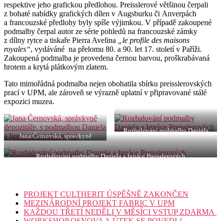
respektive jeho grafickou předlohou. Preisslerové většinou čerpali
z bohaté nabídky grafických dílen v Augsburku či Anverpách
a francouzské předlohy byly spíše výjimkou. V případě zakoupené
podmalby čerpal autor ze série pohledů na francouzské zámky
z dílny rytce a tiskaře Pierra Avelina
„le profile des maisons
royales“
, vydáváné na přelomu 80. a 90. let 17. století v Paříži.
Zakoupená podmalba je provedena černou barvou, proškrabávaná
hrotem a krytá plátkovým zlatem.
Tato mimořádná podmalba nejen obohatila sbírku preisslerovských
prací v UPM, ale zároveň se výrazně uplatní v připravované stálé
expozici muzea.
Rozbalování podmalby Daniela
Jana Černovská, správkyně
a Ignáce Preisslerových
depozitáře, s podmalbou Daniela
a Ignáce Preisslerových
Rozbalování podmalby Daniela a Ignáce Preisslerových
PROJEKT CULTHERIT ÚSPĚŠNĚ ZAKONČEN
MEZINÁRODNÍ PROJEKT FABRIC V UPM
KAŽDOU TŘETÍ NEDĚLI V MĚSÍCI VSTUP ZDARMA
WORKSHOP OSNOVA A ÚTEK SE POVEDL!