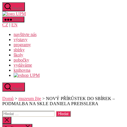
Přejít
Hledat
k
Uměleckoprůmyslové
obsahu
museum
Menu
v
CZ
|
EN
Praze
navštivte nás
výstavy
programy
sbírky
školy
pobočky
vydáváme
knihovna
Hledat
Domů
>
muzeum žije
>
NOVÝ PŘÍRŮSTEK DO SBÍREK –
PODMALBA NA SKLE DANIELA PREISSLERA
Výsledky
vyhledávání:
Zavřít
vyhledávání