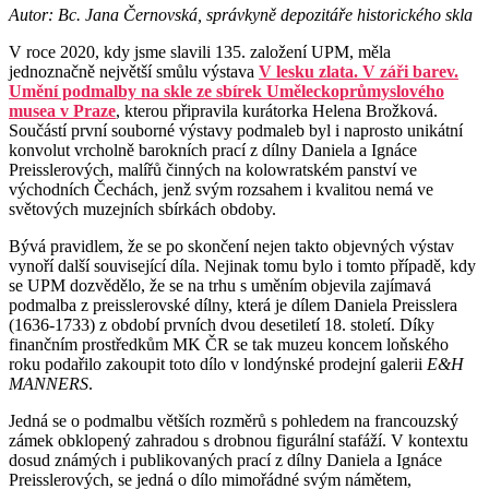
Autor: Bc. Jana Černovská, správkyně depozitáře historického skla
V roce 2020, kdy jsme slavili 135. založení UPM, měla
jednoznačně největší smůlu výstava
V lesku zlata. V záři barev.
Umění podmalby na skle ze sbírek Uměleckoprůmyslového
musea v Praze
, kterou připravila kurátorka Helena Brožková.
Součástí první souborné výstavy podmaleb byl i naprosto unikátní
konvolut vrcholně barokních prací z dílny Daniela a Ignáce
Preisslerových, malířů činných na kolowratském panství ve
východních Čechách, jenž svým rozsahem i kvalitou nemá ve
světových muzejních sbírkách obdoby.
Bývá pravidlem, že se po skončení nejen takto objevných výstav
vynoří další související díla. Nejinak tomu bylo i tomto případě, kdy
se UPM dozvědělo, že se na trhu s uměním objevila zajímavá
podmalba z preisslerovské dílny, která je dílem Daniela Preisslera
(1636-1733) z období prvních dvou desetiletí 18. století. Díky
finančním prostředkům MK ČR se tak muzeu koncem loňského
roku podařilo zakoupit toto dílo v londýnské prodejní galerii
E&H
MANNERS
.
Jedná se o podmalbu větších rozměrů s pohledem na francouzský
zámek obklopený zahradou s drobnou figurální stafáží. V kontextu
dosud známých i publikovaných prací z dílny Daniela a Ignáce
Preisslerových, se jedná o dílo mimořádné svým námětem,