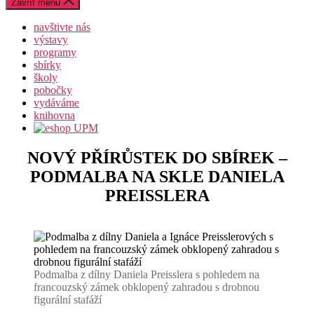
Zavřít menu
navštivte nás
výstavy
programy
sbírky
školy
pobočky
vydáváme
knihovna
NOVÝ PŘÍRŮSTEK DO SBÍREK –
PODMALBA NA SKLE DANIELA
PREISSLERA
Podmalba z dílny Daniela Preisslera s pohledem na
francouzský zámek obklopený zahradou s drobnou
figurální stafáží