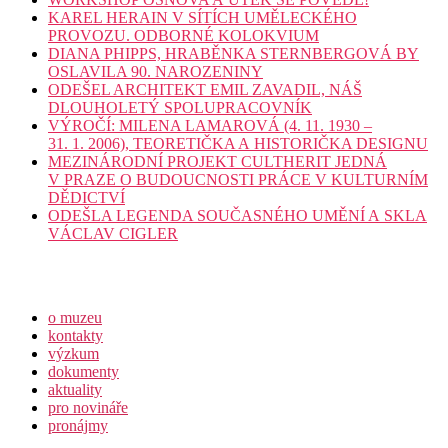
KAREL HERAIN V SÍTÍCH UMĚLECKÉHO
PROVOZU. ODBORNÉ KOLOKVIUM
DIANA PHIPPS, HRABĚNKA STERNBERGOVÁ BY
OSLAVILA 90. NAROZENINY
ODEŠEL ARCHITEKT EMIL ZAVADIL, NÁŠ
DLOUHOLETÝ SPOLUPRACOVNÍK
VÝROČÍ: MILENA LAMAROVÁ (4. 11. 1930 –
31. 1. 2006), TEORETIČKA A HISTORIČKA DESIGNU
MEZINÁRODNÍ PROJEKT CULTHERIT JEDNÁ
V PRAZE O BUDOUCNOSTI PRÁCE V KULTURNÍM
DĚDICTVÍ
ODEŠLA LEGENDA SOUČASNÉHO UMĚNÍ A SKLA
VÁCLAV CIGLER
o muzeu
kontakty
výzkum
dokumenty
aktuality
pro novináře
pronájmy